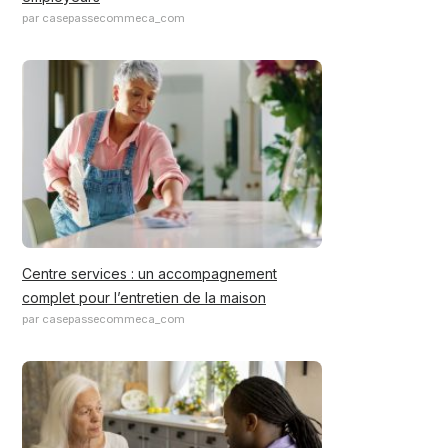
par casepassecommeca_com
Centre services : un accompagnement
complet pour l’entretien de la maison
par casepassecommeca_com