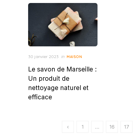
Posted
30 janvier 2023
in
MAISON
on
Le savon de Marseille :
Un produit de
nettoyage naturel et
efficace
Pagination
‹
1
…
16
17