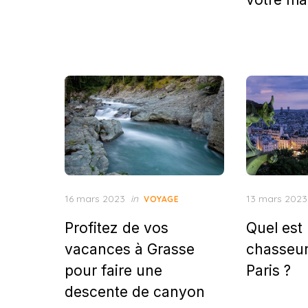
Posted
Posted
16 mars 2023
in
13 mars 2023
VOYAGE
on
on
Profitez de vos
Quel est 
vacances à Grasse
chasseur
pour faire une
Paris ?
descente de canyon