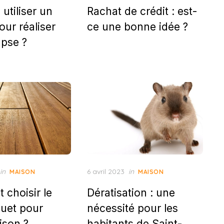
utiliser un
Rachat de crédit : est-
our réaliser
ce une bonne idée ?
apse ?
Posted
in
6 avril 2023
in
MAISON
MAISON
on
choisir le
Dératisation : une
uet pour
nécessité pour les
ison ?
habitants de Saint-