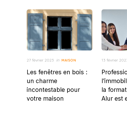
Posted
Posted
27 février 2023
in
13 février 202
MAISON
on
on
Les fenêtres en bois :
Professi
un charme
l’immobil
incontestable pour
la format
votre maison
Alur est 