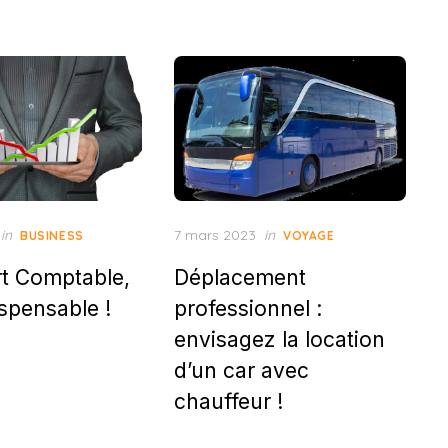
Posted
in
7 mars 2023
in
BUSINESS
VOYAGE
on
t Comptable,
Déplacement
ispensable !
professionnel :
envisagez la location
d’un car avec
chauffeur !