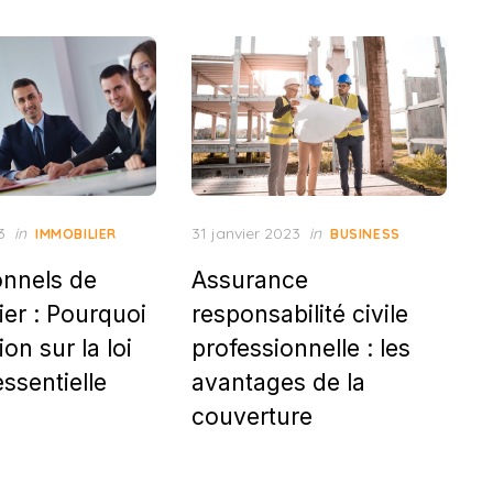
Posted
3
in
31 janvier 2023
in
IMMOBILIER
BUSINESS
on
onnels de
Assurance
ier : Pourquoi
responsabilité civile
ion sur la loi
professionnelle : les
essentielle
avantages de la
couverture