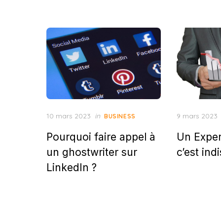
Posted
Posted
10 mars 2023
in
9 mars 2023
BUSINESS
on
on
Pourquoi faire appel à
Un Exper
un ghostwriter sur
c’est ind
LinkedIn ?