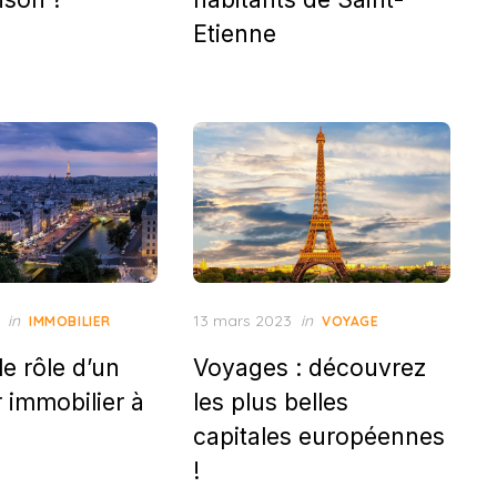
Etienne
Posted
in
13 mars 2023
in
IMMOBILIER
VOYAGE
on
le rôle d’un
Voyages : découvrez
 immobilier à
les plus belles
capitales européennes
!