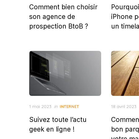
Comment bien choisir
Pourquoi 
son agence de
iPhone p
prospection BtoB ?
un timel
Posted
Posted
1 mai 2023
in
18 avril 2023
INTERNET
on
on
Suivez toute l’actu
Comment 
geek en ligne !
bon parq
votre ma