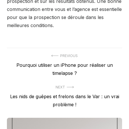
prospection et sur les résultats obtenus. Une bonne
communication entre vous et l’agence est essentielle
pour que la prospection se déroule dans les
meilleures conditions.
Navigation
PREVIOUS
Previous
Pourquoi utiliser un iPhone pour réaliser un
de
post:
timelapse ?
l’article
NEXT
Next
Les nids de guêpes et frelons dans le Var : un vrai
post:
problème !