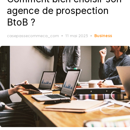
agence de prospection
BtoB ?
Posted
casepassecommeca_com
11 mai 2023
Business
on