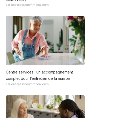
par casepassecommeca_com
Centre services : un accompagnement
complet pour l’entretien de la maison
par casepassecommeca_com