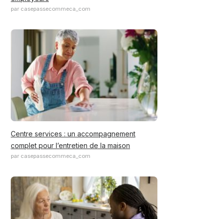
par casepassecommeca_com
Centre services : un accompagnement
complet pour l’entretien de la maison
par casepassecommeca_com