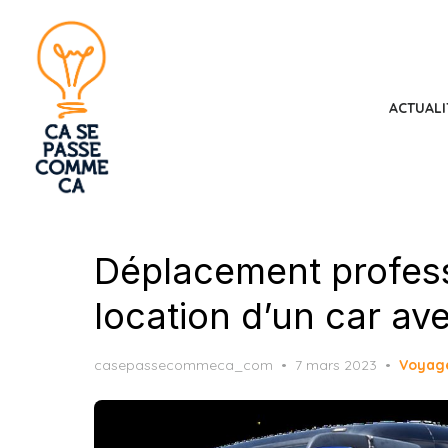
Skip
to
the
content
ACTUALI
Déplacement profess
location d’un car av
Posted
casepassecommeca_com
7 mars 2023
Voyag
on