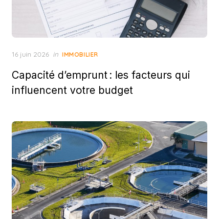
Posted
16 juin 2026
in
IMMOBILIER
on
Capacité d’emprunt : les facteurs qui
influencent votre budget