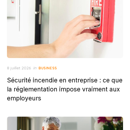
Posted
8 juillet 2026
in
BUSINESS
on
Sécurité incendie en entreprise : ce que
la réglementation impose vraiment aux
employeurs