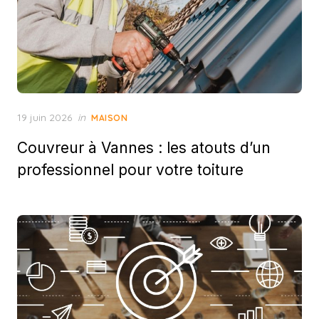
Posted
19 juin 2026
in
MAISON
on
Couvreur à Vannes : les atouts d’un
professionnel pour votre toiture