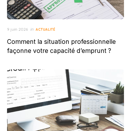
Posted
9 juin 2026
in
ACTUALITÉ
on
Comment la situation professionnelle
façonne votre capacité d’emprunt ?