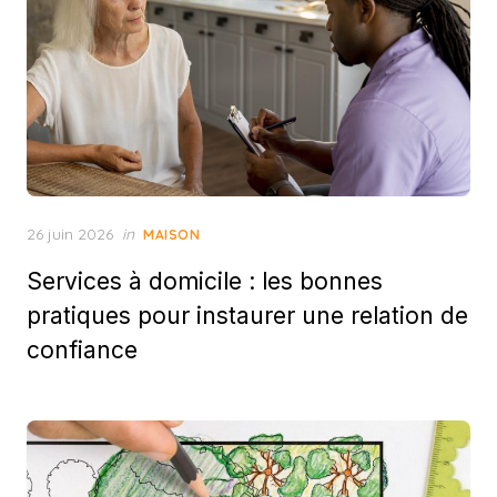
Posted
26 juin 2026
in
MAISON
on
Services à domicile : les bonnes
pratiques pour instaurer une relation de
confiance