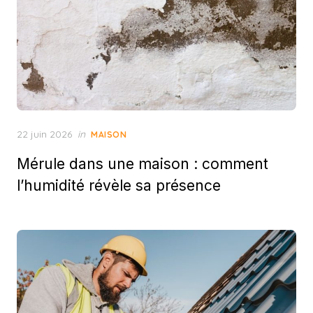
Posted
22 juin 2026
in
MAISON
on
Mérule dans une maison : comment
l’humidité révèle sa présence