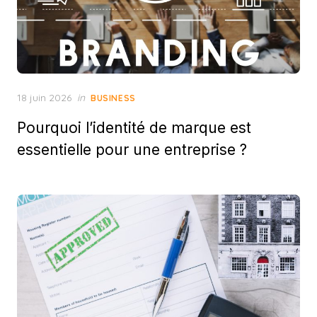
Posted
18 juin 2026
in
BUSINESS
on
Pourquoi l’identité de marque est
essentielle pour une entreprise ?