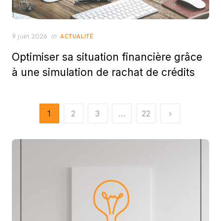
Posted
9 juin 2026
in
ACTUALITÉ
on
Optimiser sa situation financière grâce
à une simulation de rachat de crédits
Pagination
1
2
3
…
22
›
des
publications