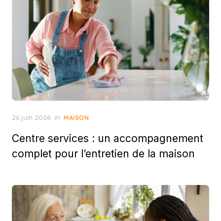
Posted
26 juin 2026
in
MAISON
on
Centre services : un accompagnement
complet pour l’entretien de la maison