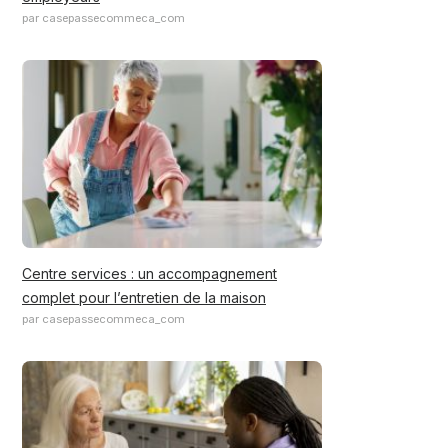
par casepassecommeca_com
Centre services : un accompagnement
complet pour l’entretien de la maison
par casepassecommeca_com