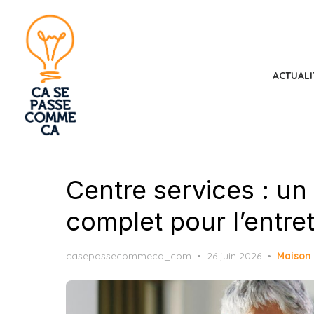
Skip
to
the
content
ACTUALI
Centre services : 
complet pour l’entre
Posted
casepassecommeca_com
26 juin 2026
Maison
on