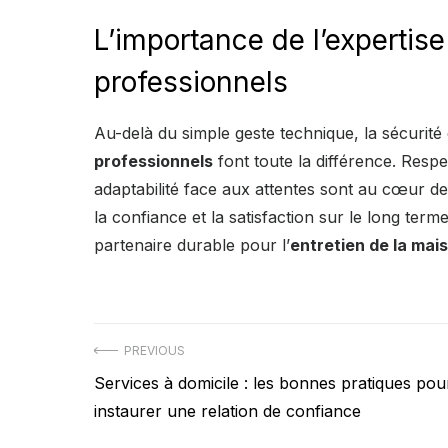
L’importance de l’expertis
professionnels
Au-delà du simple geste technique, la sécurité 
professionnels
font toute la différence. Respe
adaptabilité face aux attentes sont au cœur de l
la confiance et la satisfaction sur le long term
partenaire durable pour l’
entretien de la mai
Navigation
PREVIOUS
Previous
Services à domicile : les bonnes pratiques pou
de
post:
instaurer une relation de confiance
l’article