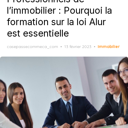
l’immobilier : Pourquoi la
formation sur la loi Alur
est essentielle
Posted
casepassecommeca_com
13 février 2023
Immobilier
on