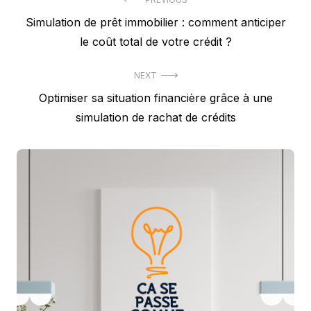
Navigation
Previous
Simulation de prêt immobilier : comment anticiper
de
post:
le coût total de votre crédit ?
l’article
NEXT
Next
Optimiser sa situation financière grâce à une
post:
simulation de rachat de crédits