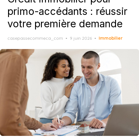
primo-accédants : réussir
votre première demande
Posted
casepassecommeca_com
9 juin 2026
Immobilier
on