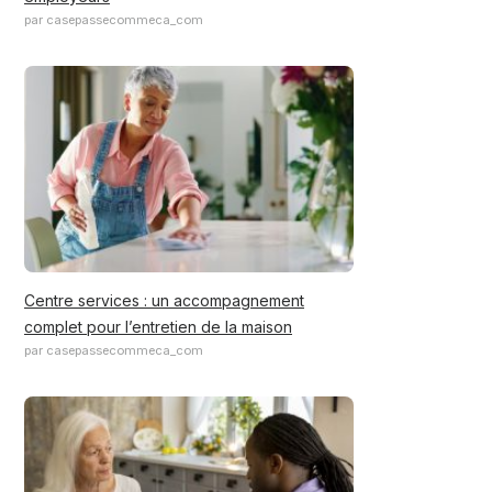
par casepassecommeca_com
Centre services : un accompagnement
complet pour l’entretien de la maison
par casepassecommeca_com