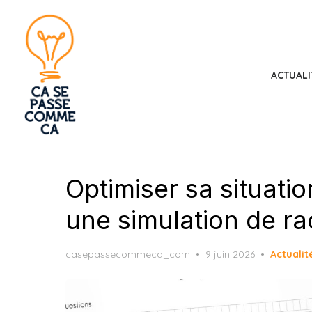
Skip
to
the
content
ACTUALI
Optimiser sa situatio
une simulation de ra
Posted
casepassecommeca_com
9 juin 2026
Actualit
on