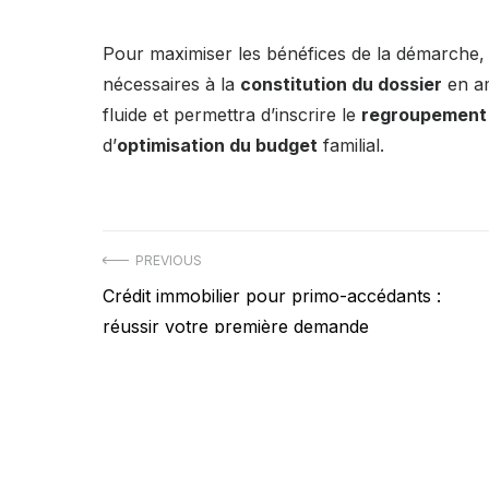
Pour maximiser les bénéfices de la démarche, i
nécessaires à la
constitution du dossier
en am
fluide et permettra d’inscrire le
regroupement 
d’
optimisation du budget
familial.
Navigation
PREVIOUS
Previous
Crédit immobilier pour primo-accédants :
de
post:
réussir votre première demande
l’article
Tous droi