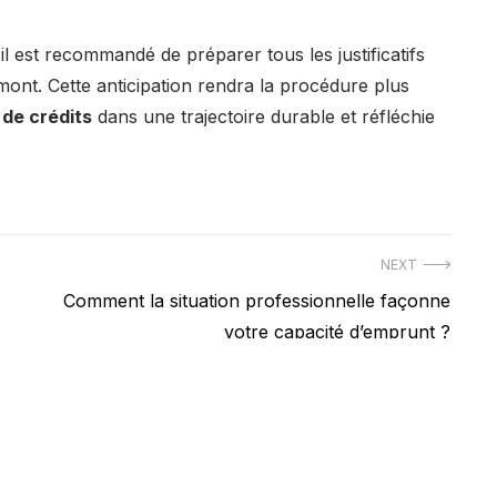
l est recommandé de préparer tous les justificatifs
ont. Cette anticipation rendra la procédure plus
de crédits
dans une trajectoire durable et réfléchie
NEXT
Next
Comment la situation professionnelle façonne
post:
votre capacité d’emprunt ?
ts réservés casepassecommeca.com |
Mentions légales
||
Formulaire