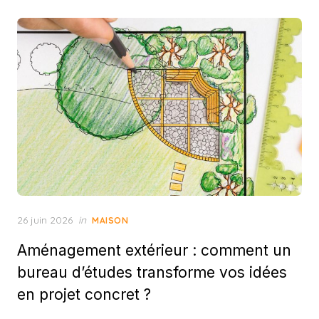
Posted
26 juin 2026
in
MAISON
on
Aménagement extérieur : comment un
bureau d’études transforme vos idées
en projet concret ?