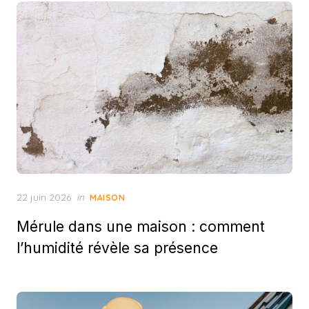
Posted
22 juin 2026
in
MAISON
on
Mérule dans une maison : comment
l’humidité révèle sa présence