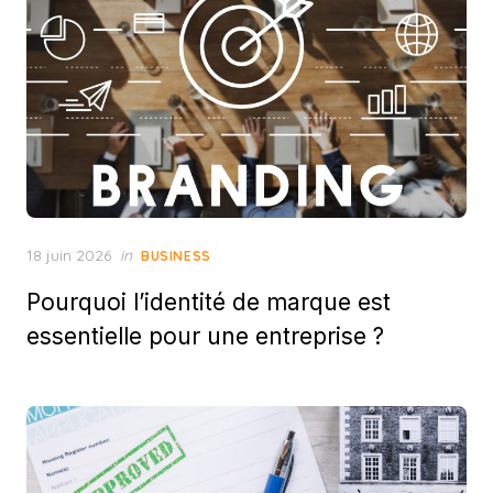
Posted
18 juin 2026
in
BUSINESS
on
Pourquoi l’identité de marque est
essentielle pour une entreprise ?