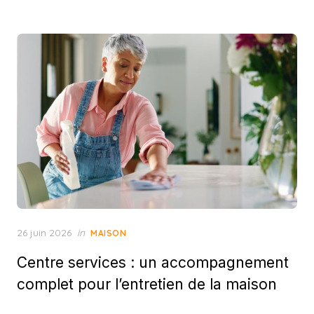
Posted
26 juin 2026
in
MAISON
on
Centre services : un accompagnement
complet pour l’entretien de la maison