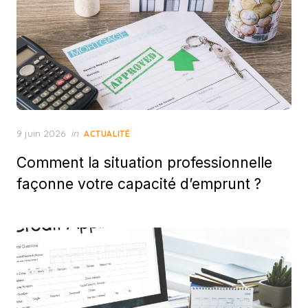
Posted
9 juin 2026
in
ACTUALITÉ
on
Comment la situation professionnelle
façonne votre capacité d’emprunt ?