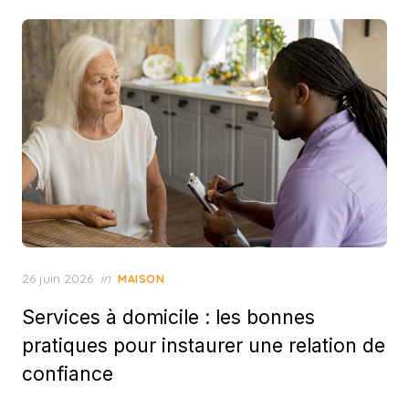
Posted
26 juin 2026
in
MAISON
on
Services à domicile : les bonnes
pratiques pour instaurer une relation de
confiance