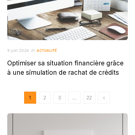
Posted
9 juin 2026
in
ACTUALITÉ
on
Optimiser sa situation financière grâce
à une simulation de rachat de crédits
Pagination
1
2
3
…
22
‹
des
publications