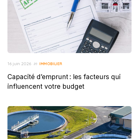
Posted
16 juin 2026
in
IMMOBILIER
on
Capacité d’emprunt : les facteurs qui
influencent votre budget