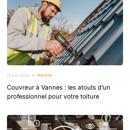
Posted
19 juin 2026
in
MAISON
on
Couvreur à Vannes : les atouts d’un
professionnel pour votre toiture