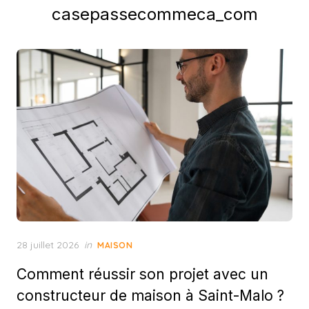
casepassecommeca_com
Posted
28 juillet 2026
in
MAISON
on
Comment réussir son projet avec un
constructeur de maison à Saint-Malo ?