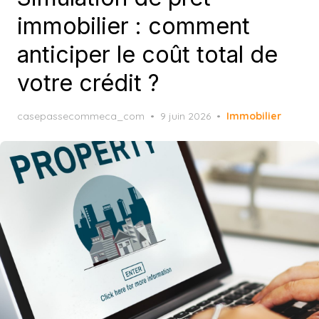
immobilier : comment
anticiper le coût total de
votre crédit ?
Posted
casepassecommeca_com
9 juin 2026
Immobilier
on