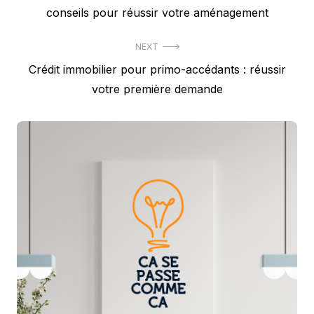
post:
conseils pour réussir votre aménagement
l’article
NEXT
Next
Crédit immobilier pour primo-accédants : réussir
post:
votre première demande