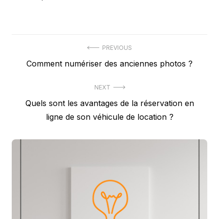
Navigation
PREVIOUS
Previous
Comment numériser des anciennes photos ?
de
post:
l’article
NEXT
Next
Quels sont les avantages de la réservation en
post:
ligne de son véhicule de location ?