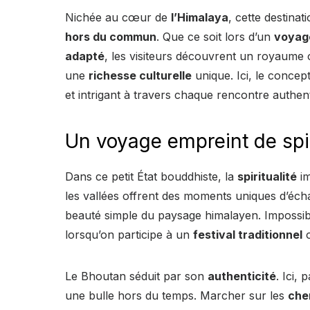
Nichée au cœur de
l’Himalaya
, cette destina
hors du commun
. Que ce soit lors d’un
voyag
adapté
, les visiteurs découvrent un royaume 
une
richesse culturelle
unique. Ici, le concep
et intrigant à travers chaque rencontre authen
Un voyage empreint de spiri
Dans ce petit État bouddhiste, la
spiritualité
im
les vallées offrent des moments uniques d’écha
beauté simple du paysage himalayen. Impossib
lorsqu’on participe à un
festival traditionnel
o
Le Bhoutan séduit par son
authenticité
. Ici,
une bulle hors du temps. Marcher sur les
che