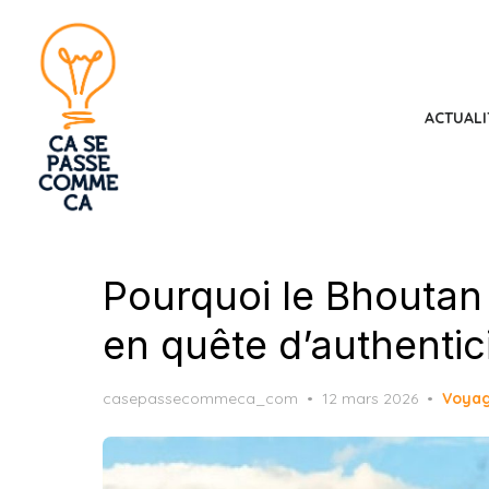
Skip
to
the
content
ACTUALI
Pourquoi le Bhoutan
en quête d’authenticit
Posted
casepassecommeca_com
12 mars 2026
Voya
on