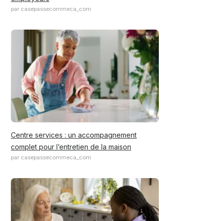
par casepassecommeca_com
Centre services : un accompagnement
complet pour l’entretien de la maison
par casepassecommeca_com