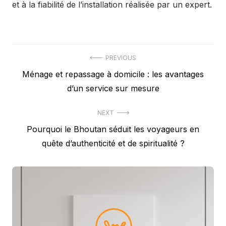
et à la fiabilité de l’installation réalisée par un expert.
Navigation
PREVIOUS
Previous
Ménage et repassage à domicile : les avantages
de
post:
d’un service sur mesure
l’article
NEXT
Next
Pourquoi le Bhoutan séduit les voyageurs en
post:
quête d’authenticité et de spiritualité ?