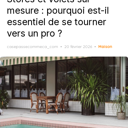
mesure : pourquoi est-il
essentiel de se tourner
vers un pro ?
Posted
casepassecommeca_com
20 février 2026
Maison
on