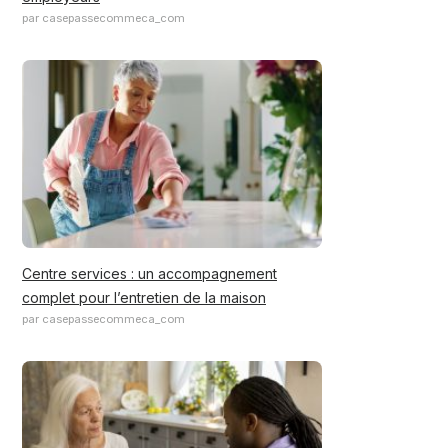
par casepassecommeca_com
Centre services : un accompagnement
complet pour l’entretien de la maison
par casepassecommeca_com