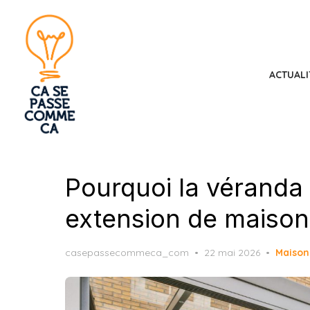
Skip
to
the
content
ACTUALI
Pourquoi la véranda
extension de maison 
Posted
casepassecommeca_com
22 mai 2026
Maison
on