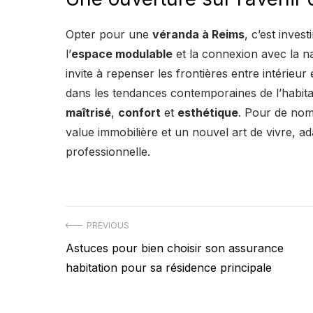
Opter pour une
véranda à Reims
, c’est inves
l’
espace modulable
et la connexion avec la n
invite à repenser les frontières entre intérieur
dans les tendances contemporaines de l’habita
maîtrisé
,
confort
et
esthétique
. Pour de nom
value immobilière et un nouvel art de vivre, ad
professionnelle.
Navigation
PREVIOUS
Previous
Astuces pour bien choisir son assurance
de
post:
habitation pour sa résidence principale
l’article