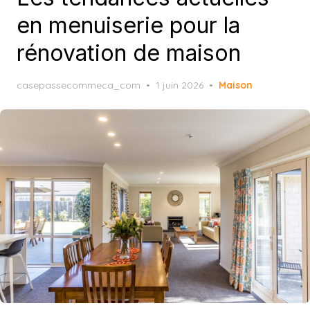
en menuiserie pour la
rénovation de maison
Posted
casepassecommeca_com
1 juin 2026
Maison
on