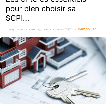
pour bien choisir sa
SCPI…
Posted
casepassecommeca_com
6 mars 2025
Immobilier
on