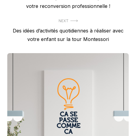
de
post:
votre reconversion professionnelle !
l’article
NEXT
Next
Des idées d’activités quotidiennes à réaliser avec
post:
votre enfant sur la tour Montessori