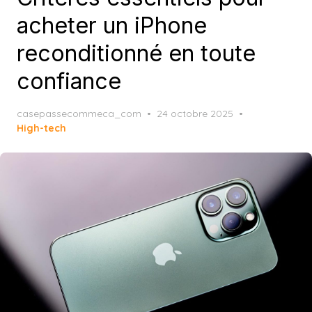
acheter un iPhone
reconditionné en toute
confiance
Posted
casepassecommeca_com
24 octobre 2025
on
High-tech