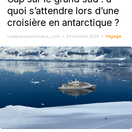
quoi s’attendre lors d’une
croisière en antarctique ?
Posted
casepassecommeca_com
24 octobre 2025
Voyage
on