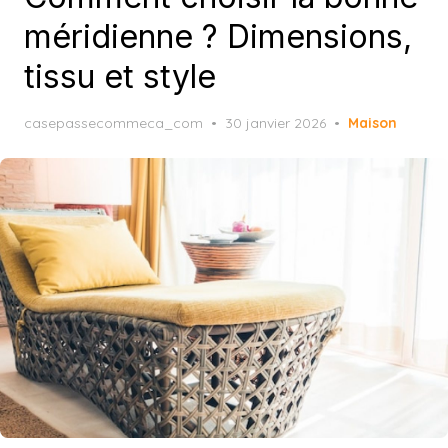
méridienne ? Dimensions,
tissu et style
Posted
casepassecommeca_com
30 janvier 2026
Maison
on