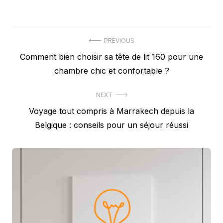
Navigation
PREVIOUS
Previous
Comment bien choisir sa tête de lit 160 pour une
de
post:
chambre chic et confortable ?
l’article
NEXT
Next
Voyage tout compris à Marrakech depuis la
post:
Belgique : conseils pour un séjour réussi