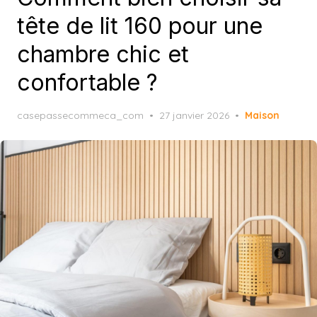
tête de lit 160 pour une
chambre chic et
confortable ?
Posted
casepassecommeca_com
27 janvier 2026
Maison
on