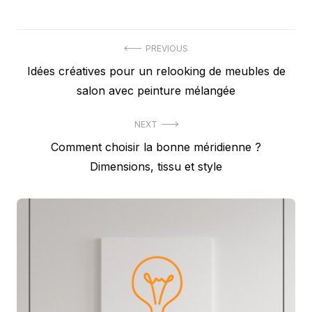
Navigation
PREVIOUS
Previous
Idées créatives pour un relooking de meubles de
de
post:
salon avec peinture mélangée
l’article
NEXT
Next
Comment choisir la bonne méridienne ?
post:
Dimensions, tissu et style