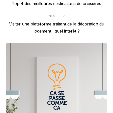
Previous
Top 4 des meilleures destinations de croisières
de
post:
l’article
NEXT
Next
Visiter une plateforme traitant de la décoration du
post:
logement : quel intérêt ?