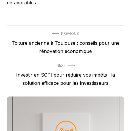
défavorables.
Navigation
PREVIOUS
Previous
Toiture ancienne à Toulouse : conseils pour une
de
post:
rénovation économique
l’article
NEXT
Next
Investir en SCPI pour réduire vos impôts : la
post:
solution efficace pour les investisseurs