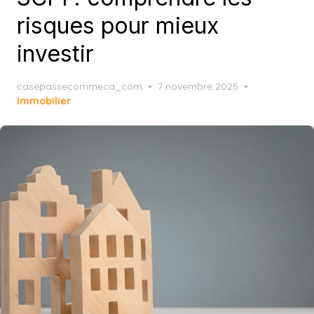
risques pour mieux
investir
Posted
casepassecommeca_com
7 novembre 2025
on
Immobilier