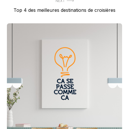
NEXT
Next
Top 4 des meilleures destinations de croisières
post: