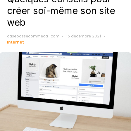
créer soi-même son site
web
Posted
casepassecommeca_com
13 décembre 2021
on
Internet