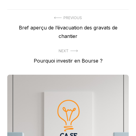
Navigation
PREVIOUS
Previous
Bref aperçu de l’évacuation des gravats de
de
post:
chantier
l’article
NEXT
Next
Pourquoi investir en Bourse ?
post: