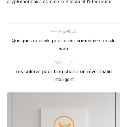
cryptomonnaies comme le Bitcoin et l’Ethereum.
Navigation
PREVIOUS
Previous
Quelques conseils pour créer soi-même son site
de
post:
web
l’article
NEXT
Next
Les critères pour bien choisir un réveil matin
post:
intelligent