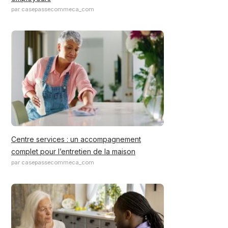
par casepassecommeca_com
Centre services : un accompagnement
complet pour l’entretien de la maison
par casepassecommeca_com