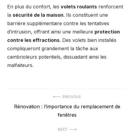
En plus du confort, les
volets roulants
renforcent
la
sécurité de la maison
. Ils constituent une
barrière supplémentaire contre les tentatives
d’intrusion, offrant ainsi une meilleure
protection
contre les effractions
. Des volets bien installés
compliqueront grandement la tâche aux
cambrioleurs potentiels, dissuadant ainsi les
malfaiteurs.
Navigation
PREVIOUS
Previous
Rénovation : l’importance du remplacement de
de
post:
fenêtres
l’article
NEXT