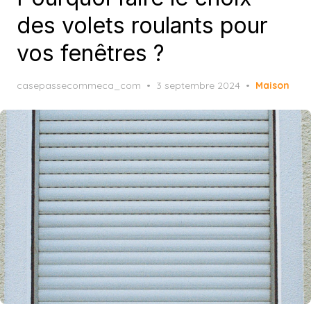
des volets roulants pour
vos fenêtres ?
Posted
casepassecommeca_com
3 septembre 2024
Maison
on