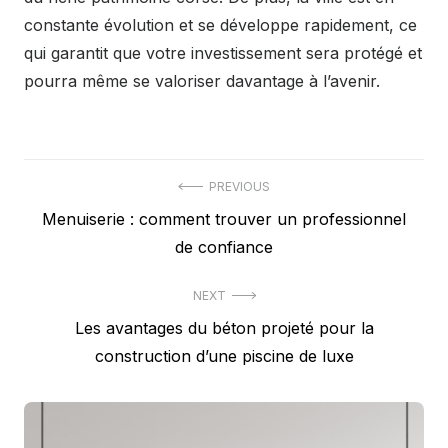
constante évolution et se développe rapidement, ce
qui garantit que votre investissement sera protégé et
pourra même se valoriser davantage à l’avenir.
Navigation
PREVIOUS
Previous
Menuiserie : comment trouver un professionnel
de
post:
de confiance
l’article
NEXT
Next
Les avantages du béton projeté pour la
post:
construction d’une piscine de luxe