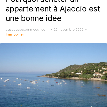
appartement à Ajaccio est
une bonne idée
Posted
casepassecommeca_com
23 novembre 2023
on
Immobilier