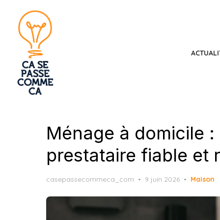
Skip
to
the
content
ACTUALI
Ménage à domicile : 
prestataire fiable et
Posted
casepassecommeca_com
9 juin 2026
Maison
on