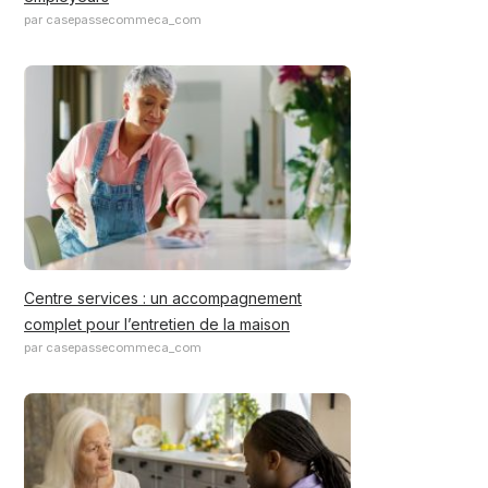
par casepassecommeca_com
Centre services : un accompagnement
complet pour l’entretien de la maison
par casepassecommeca_com