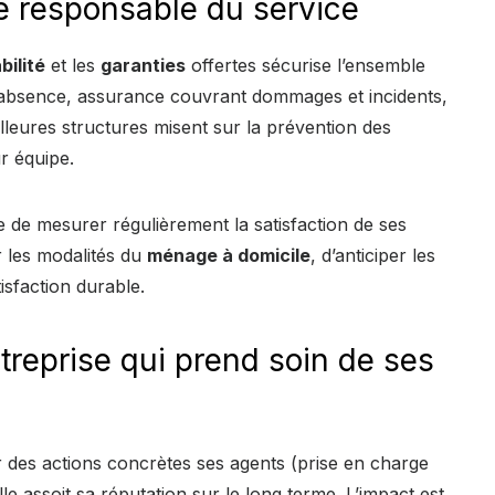
ge responsable du service
abilité
et les
garanties
offertes sécurise l’ensemble
’absence, assurance couvrant dommages et incidents,
lleures structures misent sur la prévention des
r équipe.
e de mesurer régulièrement la satisfaction de ses
er les modalités du
ménage à domicile
, d’anticiper les
isfaction durable.
treprise qui prend soin de ses
r des actions concrètes ses agents (prise en charge
le assoit sa réputation sur le long terme. L’impact est