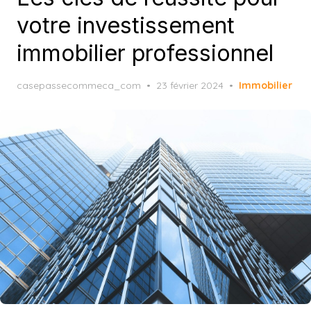
votre investissement
immobilier professionnel
Posted
casepassecommeca_com
23 février 2024
Immobilier
on