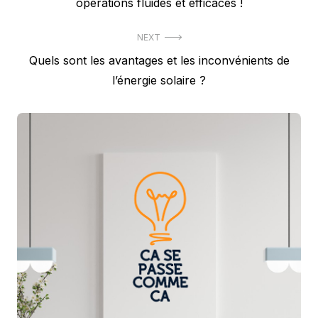
post:
opérations fluides et efficaces !
l’article
NEXT
Next
Quels sont les avantages et les inconvénients de
post:
l’énergie solaire ?