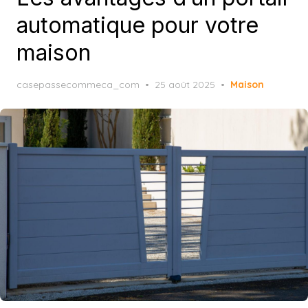
automatique pour votre
maison
Posted
casepassecommeca_com
25 août 2025
Maison
on