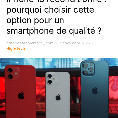
pourquoi choisir cette
option pour un
smartphone de qualité ?
Posted
casepassecommeca_com
3 novembre 2025
on
High-tech