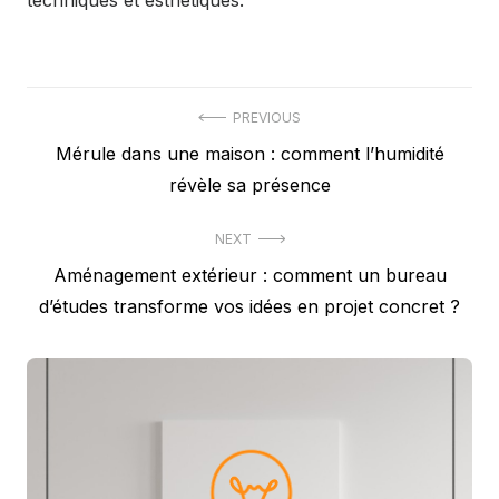
techniques et esthétiques.
Navigation
PREVIOUS
Previous
Mérule dans une maison : comment l’humidité
de
post:
révèle sa présence
l’article
NEXT
Next
Aménagement extérieur : comment un bureau
post:
d’études transforme vos idées en projet concret ?