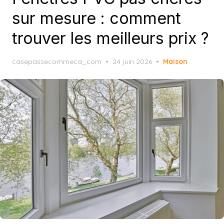
sur mesure : comment
trouver les meilleurs prix ?
Posted
casepassecommeca_com
24 juin 2026
Maison
on