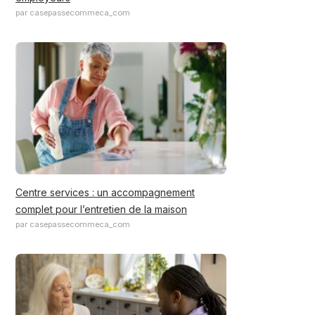
par casepassecommeca_com
Centre services : un accompagnement
complet pour l’entretien de la maison
par casepassecommeca_com