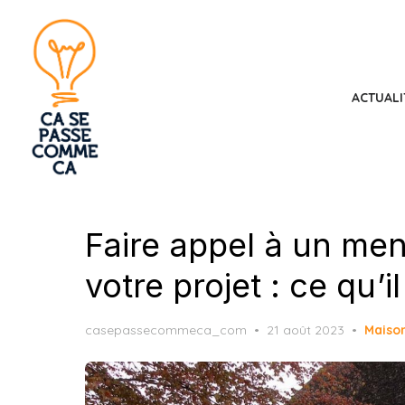
Skip
to
the
content
ACTUALI
Faire appel à un men
votre projet : ce qu’i
Posted
casepassecommeca_com
21 août 2023
Maiso
on