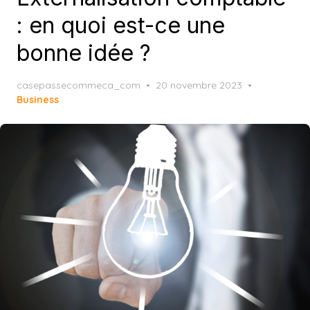
: en quoi est-ce une
bonne idée ?
Posted
casepassecommeca_com
20 novembre 2023
on
Business