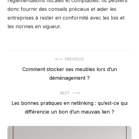
réglementations fiscales et comptables. Ils peuvent
donc fournir des conseils précieux et aider les
entreprises à rester en conformité avec les lois et
les normes en vigueur.
Navigation
PREVIOUS
Previous
Comment stocker ses meubles lors d’un
de
post:
déménagement ?
l’article
NEXT
Next
Les bonnes pratiques en netlinking : qu’est-ce qui
post:
différencie un bon d’un mauvais lien ?