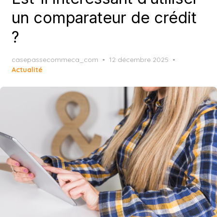
un comparateur de crédit
?
Posted
casepassecommeca_com
12 décembre 2025
on
Actualité