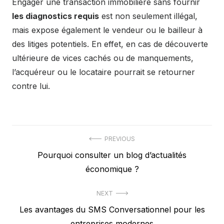
Engager une transaction immobilière sans fournir
les diagnostics requis
est non seulement illégal,
mais expose également le vendeur ou le bailleur à
des litiges potentiels. En effet, en cas de découverte
ultérieure de vices cachés ou de manquements,
l’acquéreur ou le locataire pourrait se retourner
contre lui.
Navigation
PREVIOUS
Previous
Pourquoi consulter un blog d’actualités
de
post:
économique ?
l’article
NEXT
Next
Les avantages du SMS Conversationnel pour les
post:
entreprises modernes