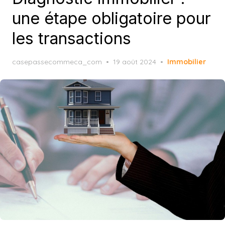
une étape obligatoire pour
les transactions
Posted
casepassecommeca_com
19 août 2024
Immobilier
on