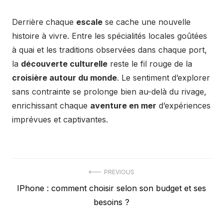
Derrière chaque
escale
se cache une nouvelle
histoire à vivre. Entre les spécialités locales goûtées
à quai et les traditions observées dans chaque port,
la
découverte culturelle
reste le fil rouge de la
croisière autour du monde
. Le sentiment d’explorer
sans contrainte se prolonge bien au-delà du rivage,
enrichissant chaque
aventure en mer
d’expériences
imprévues et captivantes.
Navigation
PREVIOUS
Previous
IPhone : comment choisir selon son budget et ses
de
post:
besoins ?
l’article