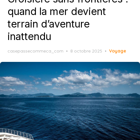
quand la mer devient
terrain d’aventure
inattendu
Posted
casepassecommeca_com
8 octobre 2025
Voyage
on