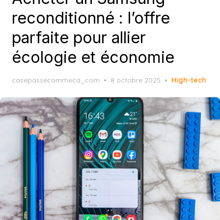
reconditionné : l’offre
parfaite pour allier
écologie et économie
Posted
casepassecommeca_com
8 octobre 2025
High-tech
on