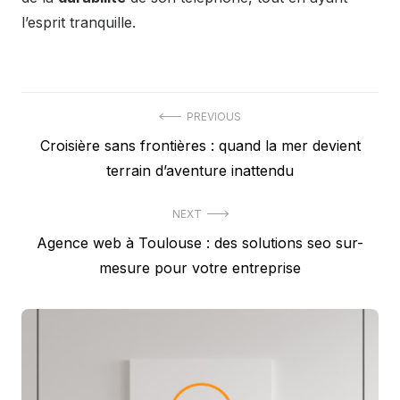
l’esprit tranquille.
Navigation
PREVIOUS
Previous
Croisière sans frontières : quand la mer devient
de
post:
terrain d’aventure inattendu
l’article
NEXT
Next
Agence web à Toulouse : des solutions seo sur-
post:
mesure pour votre entreprise