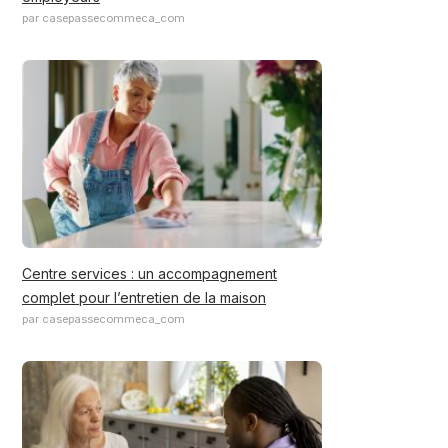
par casepassecommeca_com
Centre services : un accompagnement
complet pour l’entretien de la maison
par casepassecommeca_com