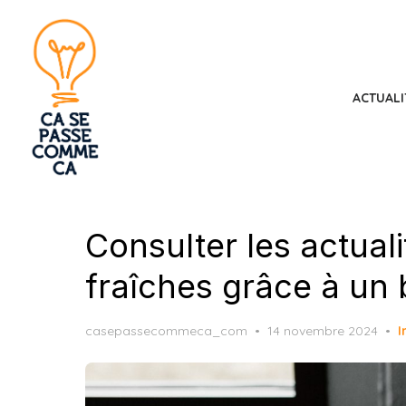
Skip
to
the
content
ACTUALI
Consulter les actual
fraîches grâce à un 
Posted
casepassecommeca_com
14 novembre 2024
I
on