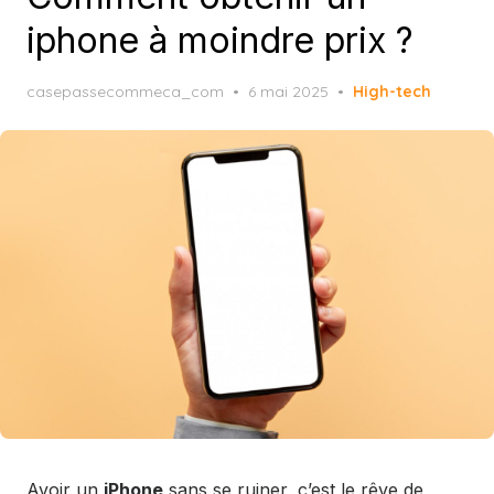
iphone à moindre prix ?
Posted
casepassecommeca_com
6 mai 2025
High-tech
on
Avoir un
iPhone
sans se ruiner, c’est le rêve de