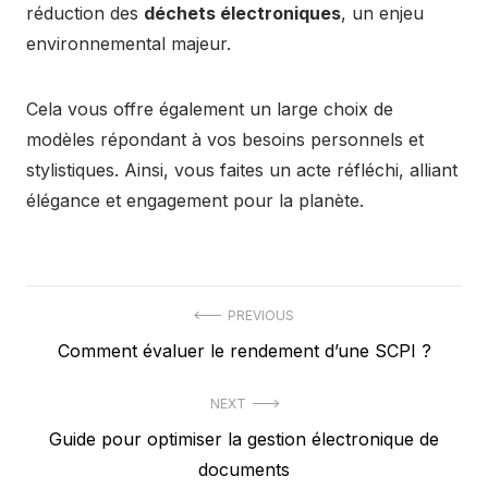
réduction des
déchets électroniques
, un enjeu
environnemental majeur.
Cela vous offre également un large choix de
modèles répondant à vos besoins personnels et
stylistiques. Ainsi, vous faites un acte réfléchi, alliant
élégance et engagement pour la planète.
Navigation
PREVIOUS
Previous
Comment évaluer le rendement d’une SCPI ?
de
post:
l’article
NEXT
Next
Guide pour optimiser la gestion électronique de
post:
documents