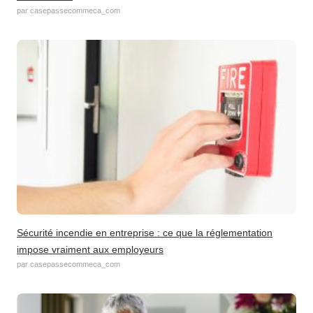
par casepassecommeca_com
Sécurité incendie en entreprise : ce que la réglementation
impose vraiment aux employeurs
par casepassecommeca_com