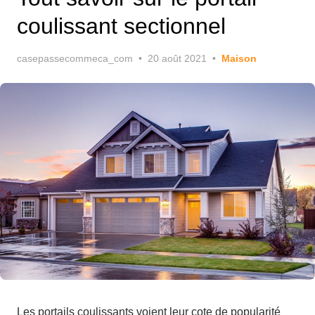
coulissant sectionnel
Posted
casepassecommeca_com
20 août 2021
Maison
on
Les portails coulissants voient leur cote de popularité