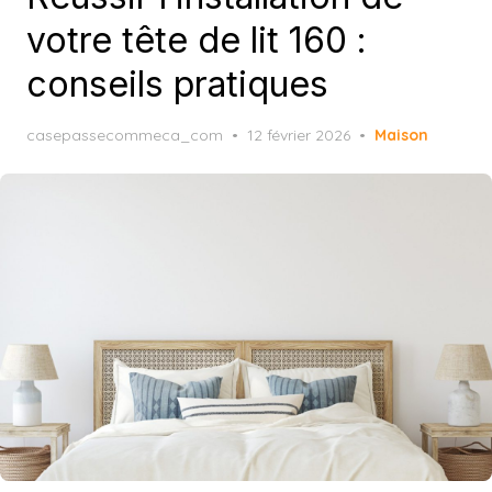
votre tête de lit 160 :
conseils pratiques
Posted
casepassecommeca_com
12 février 2026
Maison
on