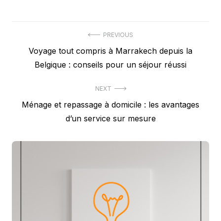
Navigation
PREVIOUS
Previous
Voyage tout compris à Marrakech depuis la
de
post:
Belgique : conseils pour un séjour réussi
l’article
NEXT
Next
Ménage et repassage à domicile : les avantages
post:
d’un service sur mesure