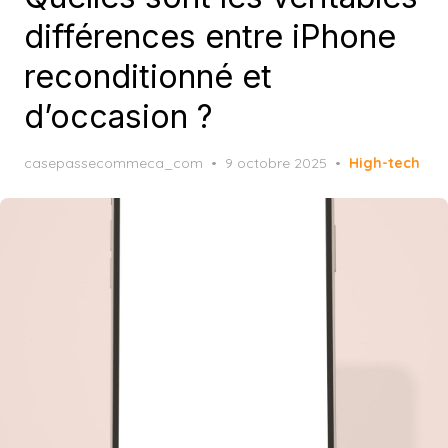
différences entre iPhone
reconditionné et
d’occasion ?
Posted
casepassecommeca_com
9 octobre 2025
High-tech
on