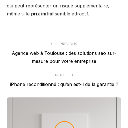
qui peut représenter un risque supplémentaire,
même si le
prix initial
semble attractif.
Navigation
PREVIOUS
Previous
Agence web à Toulouse : des solutions seo sur-
de
post:
mesure pour votre entreprise
l’article
NEXT
Next
iPhone reconditionné : qu’en est-il de la garantie ?
post: