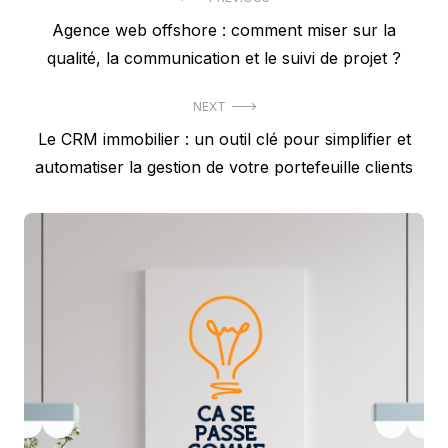
Navigation
Previous
Agence web offshore : comment miser sur la
de
post:
qualité, la communication et le suivi de projet ?
l’article
NEXT
Next
Le CRM immobilier : un outil clé pour simplifier et
post:
automatiser la gestion de votre portefeuille clients