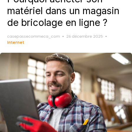
matériel dans un magasin
de bricolage en ligne ?
Posted
casepassecommeca_com
26 décembre 2025
on
Internet