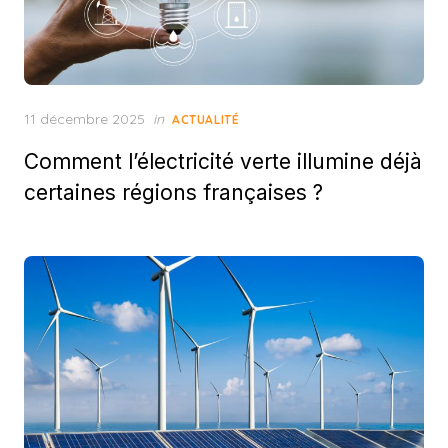
Posted
11 décembre 2025
in
ACTUALITÉ
on
Comment l’électricité verte illumine déjà
certaines régions françaises ?