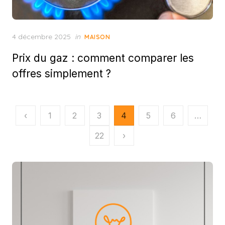
Posted
4 décembre 2025
in
MAISON
on
Prix du gaz : comment comparer les
offres simplement ?
Pagination
‹
1
2
3
4
5
6
…
des
22
›
publications