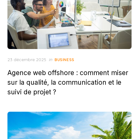
Posted
23 décembre 2025
in
BUSINESS
on
Agence web offshore : comment miser
sur la qualité, la communication et le
suivi de projet ?