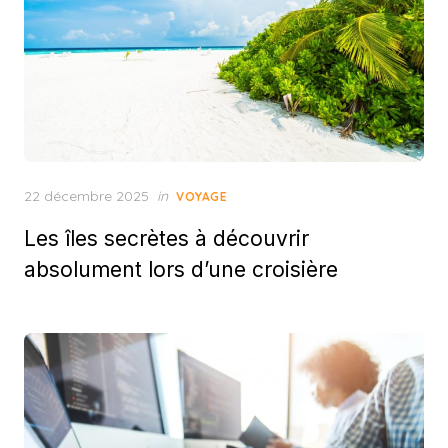
Posted
22 décembre 2025
in
VOYAGE
on
Les îles secrètes à découvrir
absolument lors d’une croisière