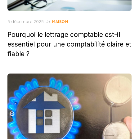
Posted
5 décembre 2025
in
MAISON
on
Pourquoi le lettrage comptable est-il
essentiel pour une comptabilité claire et
fiable ?