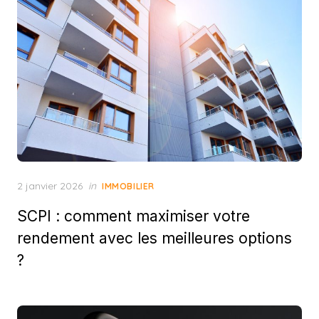
Posted
2 janvier 2026
in
IMMOBILIER
on
SCPI : comment maximiser votre
rendement avec les meilleures options
?