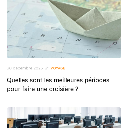
Posted
30 décembre 2025
in
VOYAGE
on
Quelles sont les meilleures périodes
pour faire une croisière ?