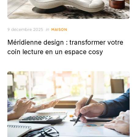
Posted
9 décembre 2025
in
MAISON
on
Méridienne design : transformer votre
coin lecture en un espace cosy