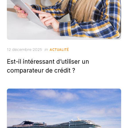
Posted
12 décembre 2025
in
ACTUALITÉ
on
Est-il intéressant d’utiliser un
comparateur de crédit ?