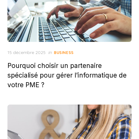
Posted
15 décembre 2025
in
BUSINESS
on
Pourquoi choisir un partenaire
spécialisé pour gérer l’informatique de
votre PME ?