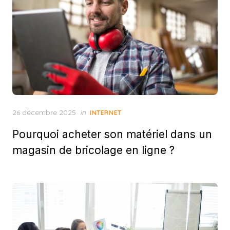
Posted
26 décembre 2025
in
INTERNET
on
Pourquoi acheter son matériel dans un
magasin de bricolage en ligne ?