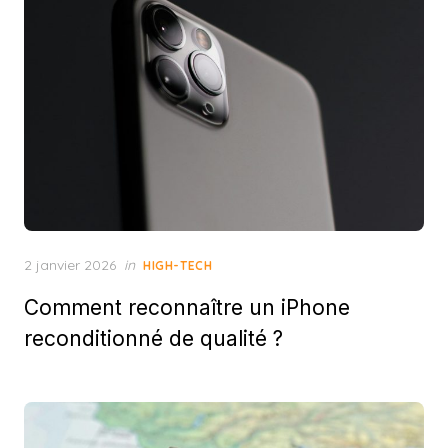
Posted
2 janvier 2026
in
HIGH-TECH
on
Comment reconnaître un iPhone
reconditionné de qualité ?