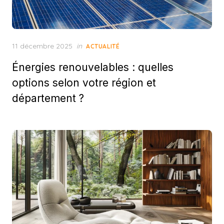
Posted
11 décembre 2025
in
ACTUALITÉ
on
Énergies renouvelables : quelles
options selon votre région et
département ?