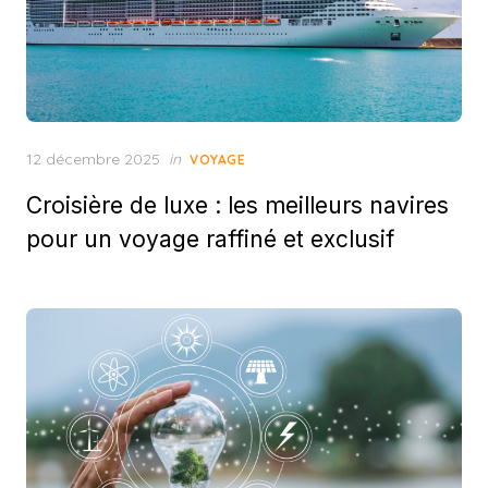
Posted
12 décembre 2025
in
VOYAGE
on
Croisière de luxe : les meilleurs navires
pour un voyage raffiné et exclusif