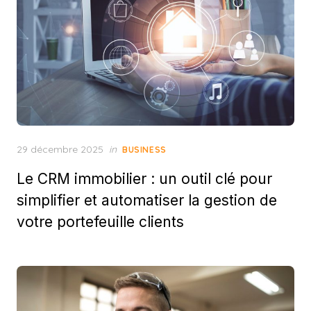
Posted
29 décembre 2025
in
BUSINESS
on
Le CRM immobilier : un outil clé pour
simplifier et automatiser la gestion de
votre portefeuille clients