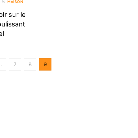
in
MAISON
ir sur le
oulissant
el
…
7
8
9