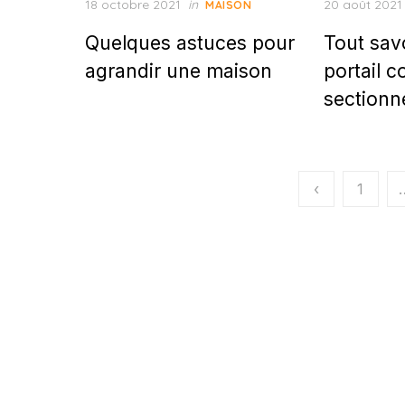
Posted
Posted
18 octobre 2021
in
20 août 2021
MAISON
on
on
Quelques astuces pour
Tout savo
agrandir une maison
portail c
sectionn
Pagination
‹
1
des
publications