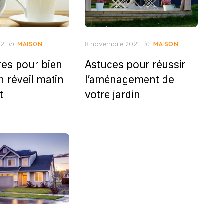
Posted
22
in
8 novembre 2021
in
MAISON
MAISON
on
res pour bien
Astuces pour réussir
n réveil matin
l’aménagement de
t
votre jardin