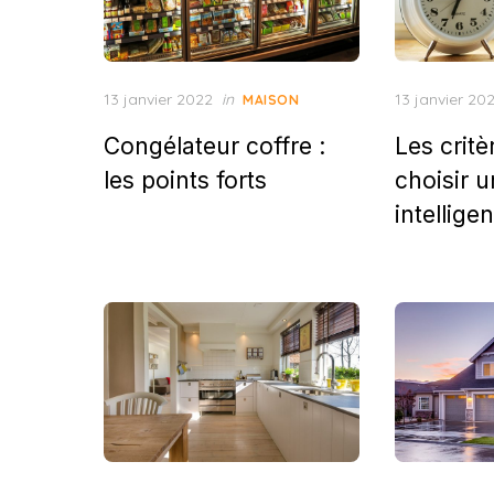
Posted
Posted
13 janvier 2022
in
13 janvier 20
MAISON
on
on
Congélateur coffre :
Les critè
les points forts
choisir u
intelligen