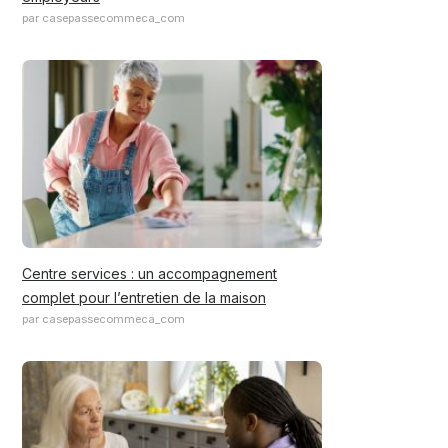
par casepassecommeca_com
Centre services : un accompagnement
complet pour l’entretien de la maison
par casepassecommeca_com